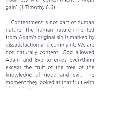
gain” (1 Timothy 6:6).
   Contentment is not part of human 
nature. The human nature inherited 
from Adam’s original sin is marked by 
dissatisfaction and complaint. We are 
not naturally content. God allowed 
Adam and Eve to enjoy everything 
except the fruit of the tree of the 
knowledge of good and evil. The 
moment they looked at that fruit with 
dissatisfaction, unhappiness began. 
Losing contentment, they eventually 
fell into sin. Contentment is not a 
human trait—it is a divine attribute. 
Therefore, contentment must be 
learned and practiced. Paul 
confessed that he had learned the 