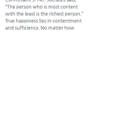
“The person who is most content 
with the least is the richest person.” 
True happiness lies in contentment 
and sufficiency. No matter how 
much one possesses, if they are not 
satisfied, they are poor. The Talmud 
says, “Fish always get caught by the 
mouth. Humans too are caught by 
the mouth.” It is wisdom about 
careful speech and guarding the 
tongue.
   The supreme example of 
distribution is Jesus. Jesus is the 
Creator. Yet during His time on 
earth, He humbly passed on to 
others what He received from the 
Father. Rather than acting on His 