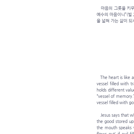
   마음의 그릇을 키우는 가장 중요한 지혜는 예수님의 마음을 품는 것입니다. “너희 안에 이 마음을 품으라 곧 그리스도 
예수의 마음이니”(빌 
을 넓혀 가는 삶이 
   The heart is like 
vessel filled with 
holds different val
“vessel of memory.” 
vessel filled with 
   Jesus says that what fills our hearts comes out through our mouths: “A good man brings good things out of 
the good stored up i
the mouth speaks wh
flows out; if evil f