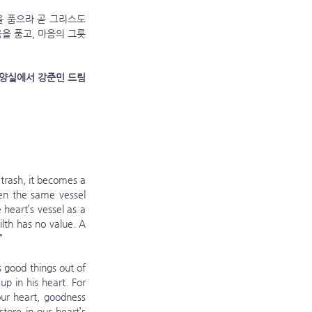
음을 품고, 마음의 그릇
목양실에서 강준민 드림
 trash, it becomes a 
ven the same vessel 
heart’s vessel as a 
lth has no value. A 
”
p in his heart. For 
our heart, goodness 
tore in our heart’s 