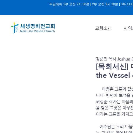
주일예배 1부 오전 7시 30분 | 2부 오전 9시 30분 | 3부 11시
교회소개
사역
강준민 목사 Joshua C
[목회서신] 마
the Vessel 
     마음은 그릇과
니다. 반면에 보석을 
허성준 작가는 마음의
을 담은 그릇은 아무
이라는 그릇을 가지고
   예수님은 우리 마음에 가득한 것이 입으로 나온다고 말씀하십니다. “선한 사람은 마음에 쌓은 선에서 선을 내고 악한 자
는 그 쌓은 악에서 악