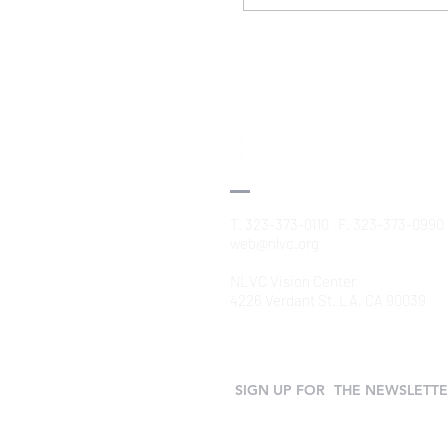
T. 323-373-0110 F. 323-373-0990
web@nlvc.org
NLVC Vision Center
4226 Verdant St. LA, CA 90039
SIGN UP FOR
THE NEWSLETT