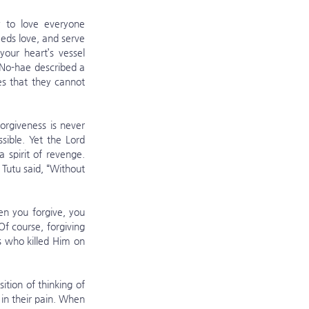
ds love, and serve 
our heart’s vessel 
No-hae described a 
 that they cannot 
ible. Yet the Lord 
pirit of revenge. 
Tutu said, “Without 
 course, forgiving 
 who killed Him on 
 in their pain. When 