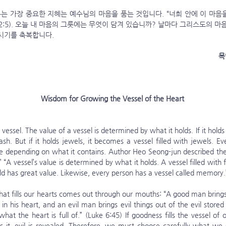
2:5). 오늘 내 마음의 그릇에는 무엇이 담겨 있습니까? 날마다 그리스도의 마
되시기를 축복합니다.
 
Wisdom for Growing the Vessel of the Heart
a vessel. The value of a vessel is determined by what it holds. If it holds
trash. But if it holds jewels, it becomes a vessel filled with jewels. E
ue depending on what it contains. Author Heo Seong-jun described the 
“A vessel’s value is determined by what it holds. A vessel filled with fi
gold has great value. Likewise, every person has a vessel called memory.
n his heart, and an evil man brings evil things out of the evil stored u
at the heart is full of.” (Luke 6:45) If goodness fills the vessel of 
ills it, evil is revealed. Therefore, we must choose carefully what we s