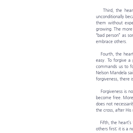
   Third, the heart’s vessel grows when we show unconditional love. It is not easy to love everyone 
unconditionally bec
them without expec
growing. The more s
“bad person” as so
embrace others.
   Fourth, the heart’s vessel grows when you forgive someone who is hard to forgive. Forgiveness is never 
easy. To forgive a
commands us to for
Nelson Mandela said
forgiveness, there i
   Forgiveness is not primarily an act for the other person but a choice for yourself. When you forgive, you 
become free. Moreo
does not necessari
the cross, after His
   Fifth, the heart’s vessel grows when we develop a caring character. Caring is the disposition of thinking of 
others first; it is a