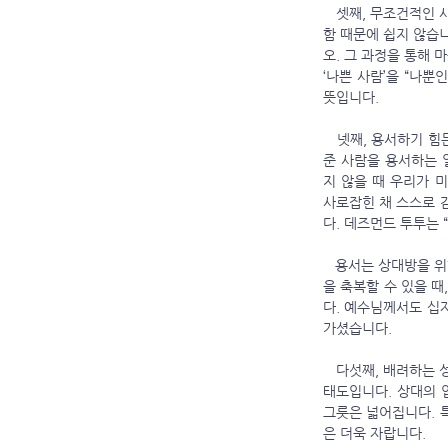
   셋째, 무조건적인 사랑을 베풀 때 마음의 그릇이 커집니다. 모든 사람에게 무조건적인 사랑을 베푸는 것은 우리의 연약
함 때문에 쉽지 않습
오. 그 과정을 통해 
‘나쁜 사람’을 “나
뜻입니다.
   넷째, 용서하기 힘든 사람을 용서할 때 마음의 그릇이 커집니다. 용서는 결코 쉬운 일이 아닙니다. 깊은 상처와 고통을 
준 사람을 용서하는 
지 않을 때 우리가 
사로잡힌 채 스스로 감
다. 데즈먼드 투투는 
   용서는 상대방을 위한 행위이기보다, 나 자신을 위한 선택입니다. 용서할 때 우리는 자유로워집니다. 더 나아가 그 사람
을 축복할 수 있을 때
다. 예수님께서도 십
가셨습니다.
   다섯째, 배려하는 성품을 개발할 때 마음의 그릇이 커집니다. 배려란 다른 사람을 먼저 생각하는 성품이며, 비이기적인 
태도입니다. 상대의 
그릇은 넓어집니다. 
은 더욱 자랍니다.