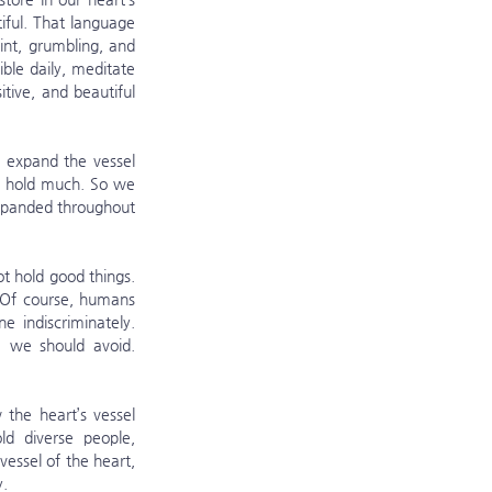
ful. That language 
nt, grumbling, and 
le daily, meditate 
tive, and beautiful 
ot hold much. So we 
expanded throughout 
Of course, humans 
indiscriminately. 
 we should avoid. 
d diverse people, 
essel of the heart, 
y.