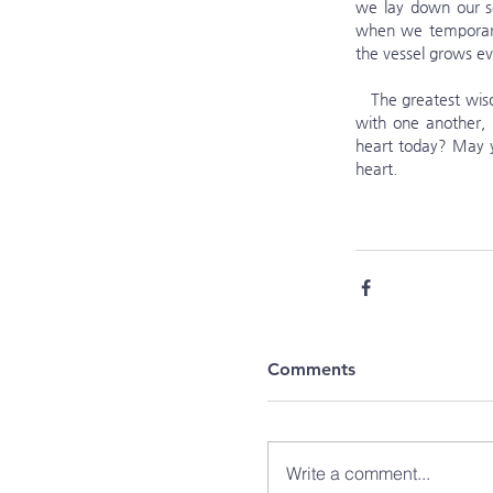
we lay down our sel
when we temporaril
the vessel grows e
   The greatest wisdom for growing the heart’s vessel is to embrace the heart of Jesus: “In your relationships 
with one another, h
heart today? May y
heart.
Comments
Write a comment...