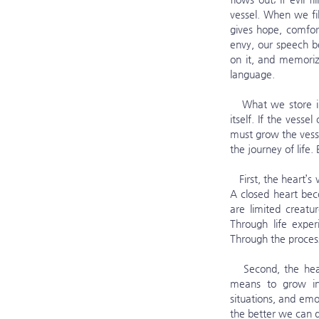
vessel. When we fi
gives hope, comfort
envy, our speech b
on it, and memorize
language.
   What we store in the vessel of the heart is important, but another crucial thing is to expand the vessel 
itself. If the vess
must grow the vessel
the journey of life
   First, the heart’s vessel grows when we have an open heart. If the heart closes, it cannot hold good things. 
A closed heart bec
are limited creat
Through life expe
Through the proces
   Second, the heart’s vessel grows through continuous growth and maturity. To grow the heart’s vessel 
means to grow inte
situations, and emo
the better we can 