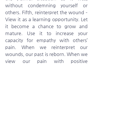
without condemning yourself or 
others. Fifth, reinterpret the wound – 
View it as a learning opportunity. Let 
it become a chance to grow and 
mature. Use it to increase your 
capacity for empathy with others’ 
pain. When we reinterpret our 
wounds, our past is reborn. When we 
view our pain with positive 
perspective, wounds become pearls.
    What does it mean to see beyond 
the wound? It means to leave the 
past behind and look toward the 
future. The wounds happened in the 
past, and the past cannot be 
changed. What we need is to press 
on. We need to walk forward in 