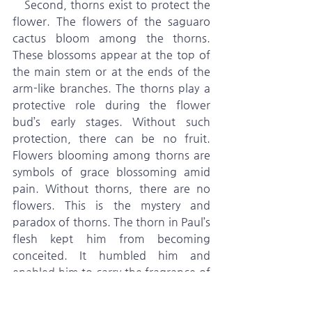
   Second, thorns exist to protect the 
flower. The flowers of the saguaro 
cactus bloom among the thorns. 
These blossoms appear at the top of 
the main stem or at the ends of the 
arm-like branches. The thorns play a 
protective role during the flower 
bud’s early stages. Without such 
protection, there can be no fruit. 
Flowers blooming among thorns are 
symbols of grace blossoming amid 
pain. Without thorns, there are no 
flowers. This is the mystery and 
paradox of thorns. The thorn in Paul’s 
flesh kept him from becoming 
conceited. It humbled him and 
enabled him to carry the fragrance of 
Christ. It led him to bear the fruit of 
the Spirit (Galatians 5:22–23).