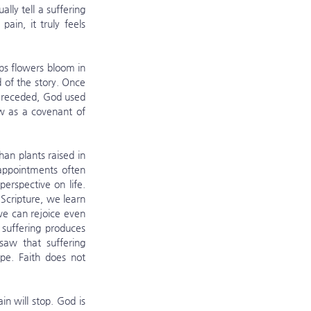
lly tell a suffering 
in, it truly feels 
 of the story. Once 
 receded, God used 
 as a covenant of 
ppointments often 
rspective on life. 
Scripture, we learn 
e can rejoice even 
suffering produces 
aw that suffering 
e. Faith does not 