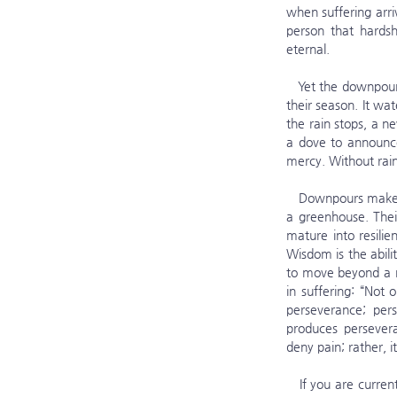
when suffering arriv
person that hardsh
eternal.
   Yet the downpour can become a gracious rain that nourishes tomorrow’s fruit. Rain helps flowers bloom in 
their season. It wat
the rain stops, a 
a dove to announce
mercy. Without rai
   Downpours make us stronger. Trees that grow in wind and rain develop deeper roots than plants raised in 
a greenhouse. Thei
mature into resilie
Wisdom is the abili
to move beyond a n
in suffering: “Not 
perseverance; per
produces persever
deny pain; rather, i
   If you are currently walking through a downpour of suffering, do not lose heart. The rain will stop. God is 