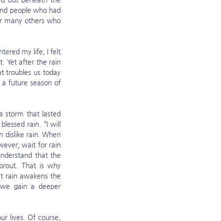
and people who had 
er many others who 
 Yet after the rain 
 troubles us today 
a future season of 
ssed rain. “I will 
 dislike rain. When 
ever, wait for rain 
nderstand that the 
rout. That is why 
t rain awakens the 
 we gain a deeper 