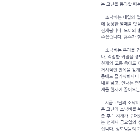
는 고난을 통과할 때
   소낙비는 내일의 열매를 자라게 하는 은총의 비가 될 수 있습니다. 비는 나중에 피어날 꽃을 자라게 합니다. 비는 나중
에 풍성한 열매를 맺을
전개됩니다. 노아의 
주셨습니다. 홍수가 
   소낙비는 우리를 견고하게 만듭니다. 비바람을 맞고 자란 나무가 온실 속 화초보다 뿌리가 깊습니다. 목질이 단단합니
다. 적절한 좌절을 
현재의 고통 중에도 
거시적인 안목을 갖게 
중에도 즐거워하나니 이
내를 낳고, 인내는 연
제를 현재에 끌어오는
   지금 고난의 소낙비를 통과하고 계신 성도님들이 계시다면 낙심하지 마십시오. 소낙비는 반드시 멈춥니다. 또한 하나님
은 고난의 소낙비를 
춘 후 무지개가 주어
는 언제나 금요일의 
십니다. 성도님들의 