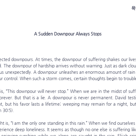
 
A Sudden Downpour Always Stops
pected downpours. At times, the downpour of suffering shakes our live
. The downpour of hardship arrives without warning. Just as dark cloud
 us unexpectedly. A downpour unleashes an enormous amount of rain in
our control. When such a storm comes, certain thoughts begin to troubl
 forever. But that is a lie. A downpour is never permanent. David testif
, but his favor lasts a lifetime; weeping may remain for a night, but
 30:5).
rience deep loneliness. It seems as though no one else is suffering li
 enjoying sunshine while we alone are caught in the rain. Elijah cri