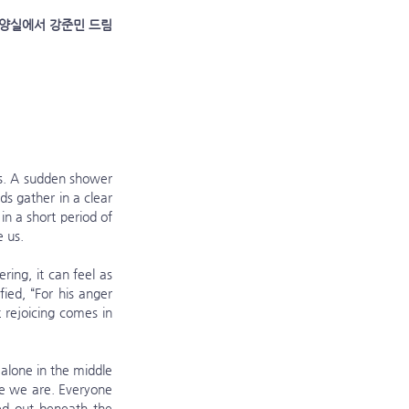
목양실에서 강준민 드림
s. A sudden shower 
s gather in a clear 
 a short period of 
e us.
ied, “For his anger 
 rejoicing comes in 
ke we are. Everyone 
ed out beneath the 