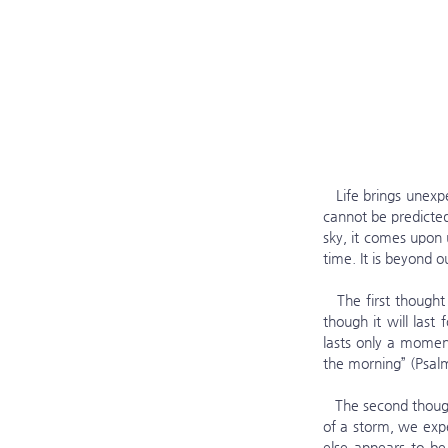
   Life brings unex
cannot be predicted
sky, it comes upon
time. It is beyond 
   The first thought is, “This downpour will never stop.” When we are in the midst of suffering, it can feel as 
though it will last
lasts only a moment
the morning” (Psalm
   The second thought is, “I am the only one standing in this rain.” When we find ourselves alone in the middle 
of a storm, we expe
else appears to be