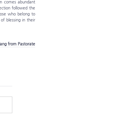
orm comes abundant 
ction followed the 
hose who belong to 
f blessing in their 
ang from Pastorate