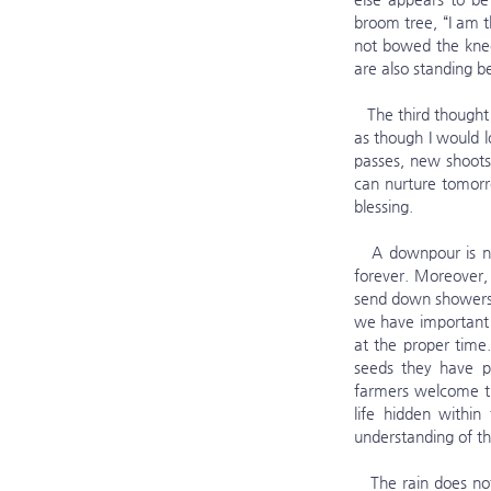
broom tree, “I am t
not bowed the knee 
are also standing 
   The third thought is, “Nothing will remain after this storm.” When a sudden downpour entered my life, I felt 
as though I would l
passes, new shoots 
can nurture tomorr
blessing.
   A downpour is never permanent. It always comes to an end. There has never been a storm that lasted 
forever. Moreover,
send down showers i
we have important p
at the proper time
seeds they have pl
farmers welcome the
life hidden withi
understanding of th
   The rain does not fall forever. Neither do the downpours of suffering that come into our lives. Of course, 