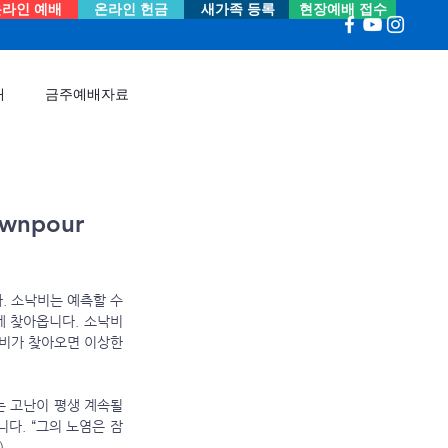
라인 예배
온라인 헌금
새가족 등록
현장예배 접수
내
금주예배자료
wnpour
. 소낙비는 예측할 수 
게 찾아옵니다. 소낙비
비가 찾아오면 이상한 
다. “그의 노염은 잠
.