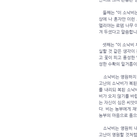
   둘째는 “이 소낙비는 나만 맞고 있다”는 생각입니다. 소낙비의 한복판에 홀로 서 있을 때 극심한 외로움을 느낍니다. 세
상에 나 혼자만 이런 
엘리야는 로뎀 나무 
겨 두셨다고 말씀합니다
   셋째는 “이 소낙비 후에는 아무것도 남지 않을 것이다”는 생각입니다. 제 인생의 소낙비가 찾아 왔을 때 모든 것을 다 상
실할 것 같은 생각이
고 꽃이 피고 풍성한
성한 수확의 밑거름이
   소낙비는 영원하지 않습니다. 소낙비는 반드시 멈춥니다. 멈추지 않는 소낙비는 없습니다. 또한 하나님이 도와주시면 
고난의 소낙비가 복된 
를 내리되 복된 소낙비
비가 오지 않기를 바
는 자신이 심은 씨앗
다. 비는 농부에게 
농부의 마음으로 품으
   소낙비는 영원히 내리지 않습니다. 우리 인생에 찾아오는 고난의 소낙비도 영원하지 않습니다. 물론 고난이 찾아오면 
고난이 영원할 것처럼