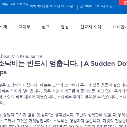
온
 30분 | 4부 오후 2시
새벽 예배 | 월-토 오전 5시 25분
금요예배 오후 7시 30분
소개
교육부
설교
영상
선교지 소식
예배안
hoon-Min Kang
Jun 19
소낙비는 반드시 멈춥니다. | A Sudden Do
ps
치 않은 소낙비가 내립니다. 때로는 고난의 소낙비가 우리의 삶을 흔들어 놓습니다
낙비는 갑자기 찾아옵니다. 맑은 하늘에 먹구름이 몰려오듯 예고 없이 우리에
청난 양의 비를 세차게 퍼붓습니다. 소낙비는 우리가 통제할 수 없습니다. 소낙
다. 
다. 그러나 그것은 거짓말입니다. 소낙비는 영원하지 않습니다. 다윗의 간증입니
생이로다 저녁에는 울음이 깃들일지라도 아침에는 기쁨이 오리로다”(시 30:5)