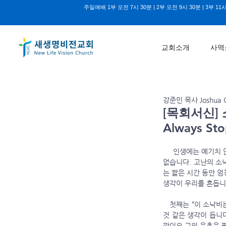
주일예배 1부 오전 7시 30분 | 2부 오전 9시 30분 | 3부 11시
교회소개
사역
강준민 목사 Joshua C
[목회서신] 
Always Sto
     인생에는 예기
없습니다. 고난의 소
는 짧은 시간 동안 엄
생각이 우리를 흔듭니
   첫째는 “이 소낙비는 영원히 그치지 않을 것 같다”는 생각입니다. 고난의 한복판에 있을 때 우리는 고난이 평생 계속될 
것 같은 생각이 듭니
깐이요 그의 은총은 평