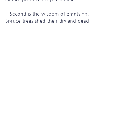
   Second is the wisdom of emptying. 
Spruce trees shed their dry and dead 
branches on their own. From the 
space where death is released, true 
resonance is born. The spruce 
teaches us to empty thoroughly—to 
part with what is no longer right, to 
let go of what has passed its season, 
and to separate even from what has 
become familiar. A singing tree 
knows what must be discarded and 
what must be emptied. Taking 
everything is not always wisdom, nor 
is exhausting all one’s strength at all 
times. A wise person does not take 
everything simply because they can, 
nor do they attempt everything 