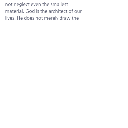
not neglect even the smallest 
material. God is the architect of our 
lives. He does not merely draw the 
blueprint; He knows exactly what 
materials are needed and where they 
belong. Today we lay the bricks of 
Scripture, install the windows of 
prayer, set the door of gratitude, and 
place the roof of love over it all.
   Third, a house of hope is built by 
keeping our eyes on the God of 
hope. If we focus only on our 
circumstances, we will find many 
reasons to despair. But when we 
look to God, we discover a living 
hope. Our hope is not found in 
circumstances but in God Himself. 
He was faithful yesterday, He is 