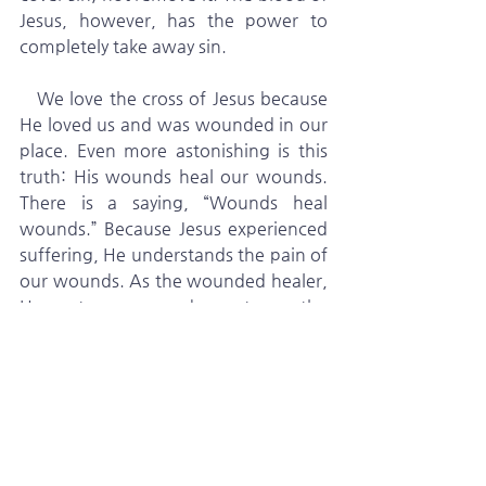
Jesus, however, has the power to 
completely take away sin.
   We love the cross of Jesus because 
He loved us and was wounded in our 
place. Even more astonishing is this 
truth: His wounds heal our wounds. 
There is a saying, “Wounds heal 
wounds.” Because Jesus experienced 
suffering, He understands the pain of 
our wounds. As the wounded healer, 
He restores us and grants us the 
grace of resurrection.
   Resurrection means coming back to 
life. It means beginning again. 
Resurrection is healing and 
restoration—but it is also glory 