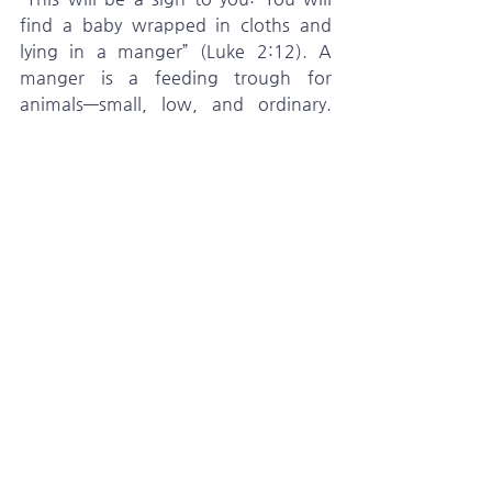
find a baby wrapped in cloths and 
lying in a manger” (Luke 2:12). A 
manger is a feeding trough for 
animals—small, low, and ordinary. 
The highest One came to the lowest 
place. The greatest One was laid in a 
small manger. The manger that 
received Jesus was open and empty. 
What is required to welcome Him is 
an open heart and an empty heart.
   Jesus was born in a low place in 
order to lift us up. Saint Augustine 
said, “God became humble so that 
humanity might be exalted.” Jesus 
was born poor to make us rich: “For 
you know the grace of our Lord Jesus 
Christ, that though he was rich, yet 