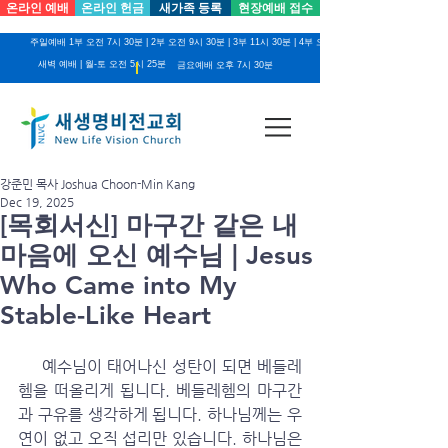
온라인 예배
온라인 헌금
새가족 등록
현장예배 접수
주일예배 1부 오전 7시 30분 | 2부 오전 9시 30분 | 3부 11시 30분 | 4부 오후 2시
새벽 예배 | 월-토 오전 5시 25분
금요예배 오후 7시 30분
강준민 목사 Joshua Choon-Min Kang
Dec 19, 2025
[목회서신] 마구간 같은 내
마음에 오신 예수님 | Jesus
Who Came into My
Stable-Like Heart
     예수님이 태어나신 성탄이 되면 베들레
헴을 떠올리게 됩니다. 베들레헴의 마구간
과 구유를 생각하게 됩니다. 하나님께는 우
연이 없고 오직 섭리만 있습니다. 하나님은 