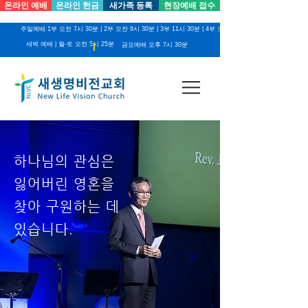
온라인 예배
온라인 헌금
새가족 등록
현장예배 접수
주일예배 1부 오전 7시 30분 | 2부 오전 9시 30분 | 3부 11시 30분 | 4부 오후 2시
새벽 예배 | 월-토 오전 5시 25분
금요예배 오후 7시 30분
하나님의 관심은
잃어버린 영혼을
찾아 구원하는 데
있습니다.