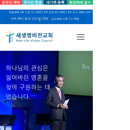
온라인 예배
온라인 헌금
새가족 등록
현장예배 접수
주일예배 1부 오전 7시 30분 | 2부 오전 9시 30분 | 3부 11시 30분 | 4부 오후 2시
새벽 예배 | 월-토 오전 5시 25분
금요예배 오후 7시 30분
하나님의 관심은
잃어버린 영혼을
찾아 구원하는 데
있습니다.