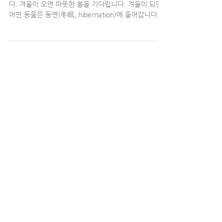
다. 겨울이 오면 따뜻한 봄을 기다립니다. 겨울이 되면
어떤 동물은 동면(冬眠, hibernation)에 들어갑니다. 동
면(冬眠)이란 추운 겨울을 지내는 동안, 동물이 활동을
중단하고 땅속에서...
강준민 목사 Joshua Choon-Min Kang
Nov 25, 2018
[목회서신] 나무에게 배우는 기다림의 영
성 (2018.11.25)
가을이 깊어지고 있습니다. 또한 겨울이 서서히 찾아오
고 있습니다. 가을이 되면 왠지 낙엽의 영성을 노래하는
글이 쓰고 싶습니다. 가을이 깊어지면 나목(裸木)이 된
겨울나무에 대한 글을 쓰고 싶습니다. 수많은 시인들이
낙엽을 노래했습니다. 그...
NLVC
Nov 18, 2018
[목회서신] 감사는 지혜로운 선택입니다.