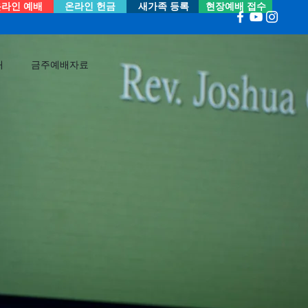
라인 예배
온라인 헌금
새가족 등록
현장예배 접수
내
금주예배자료