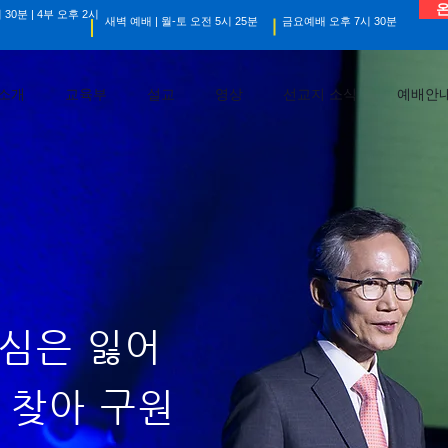
온
 30분 | 4부 오후 2시
새벽 예배 | 월-토 오전 5시 25분
금요예배 오후 7시 30분
소개
교육부
설교
영상
선교지 소식
예배안
심은 잃어
 찾아 구원